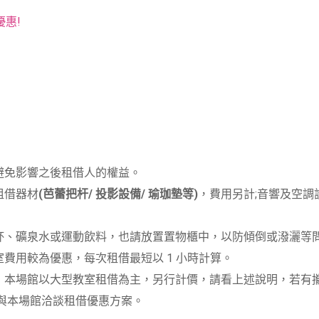
優惠!
避免影響之後租借人的權益。
租借器材
(芭蕾把杆/ 投影設備/ 瑜珈墊等)
，費用另計;音響及空調
溫杯、礦泉水或運動飲料，也請放置置物櫃中，以防傾倒或潑灑等
費用較為優惠，每次租借最短以 1 小時計算。
品，本場館以大型教室租借為主，另行計價，請看上述說明，若有
，可與本場館洽談租借優惠方案。