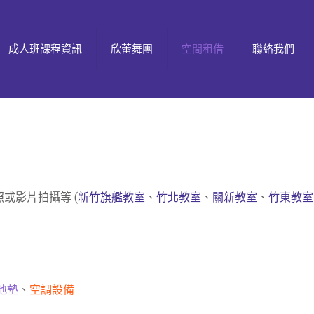
成人班課程資訊
欣蕾舞團
空間租借
聯絡我們
照或影片拍攝等 (
新竹旗艦教室
、
竹北教室
、
關新教室
、
竹東教室
地墊
、
空調設備