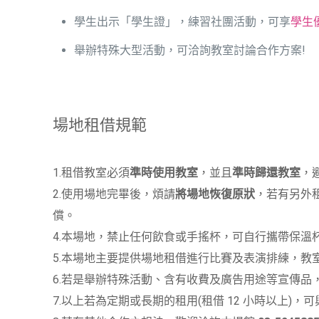
學生出示「學生證」，練習社團活動，可享
學生
舉辦特殊大型活動，可洽詢教室討論合作方案!
場地租借規範
1.租借教室必須
準時使用教室
，並且
準時歸還教室
，
2.使用場地完畢後，煩請
將場地恢復原狀
，若有另外
償。
4.本場地，禁止任何飲食或手搖杯，可自行攜帶保
5.本場地主要提供場地租借進行比賽及表演排練，教室
6.若是舉辦特殊活動、含有收費及廣告用途等宣傳
7.以上若為定期或長期的租用(租借 12 小時以上)