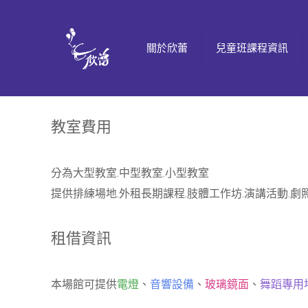
關於欣蕾
兒童班課程資訊
教室費用
分為大型教室.中型教室.小型教室
提供排練場地.外租長期課程.肢體工作坊.演講活動.劇
租借資訊
本場館可提供
電燈
、
音響設備
、
玻璃鏡面
、
舞蹈專用