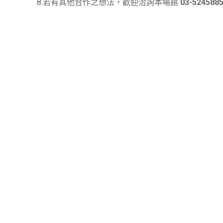
8.若有其他合作之想法，歡迎洽詢本場館
03-524588