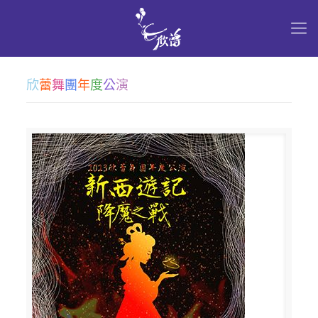
欣
蕾
舞
團
年
度
公
演