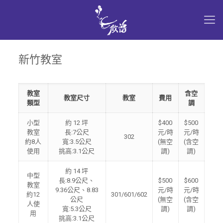
新竹教室
教室
含空
教室尺寸
教室
費用
類型
調
小型
約 12 坪
$400
$500
教室
長:7公尺
元/時
元/時
302
約8人
寬:3.5公尺
(無空
(含空
使用
挑高:3.1公尺
調)
調)
約 14 坪
中型
長:8.9公尺、
$500
$600
教室
9.36公尺、8.83
元/時
元/時
約12
301/601/602
公尺
(無空
(含空
人使
寬:5.3公尺
調)
調)
用
挑高:3.1公尺