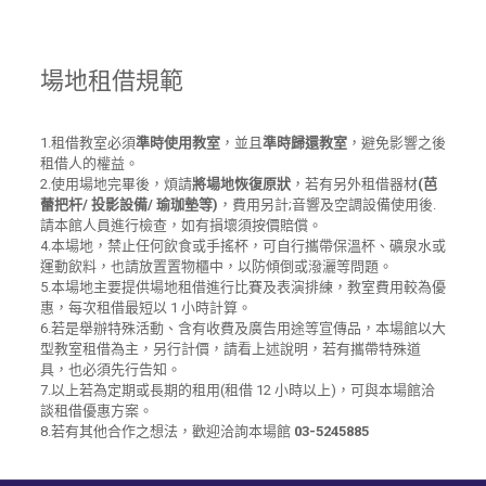
場地租借規範
1.租借教室必須
準時使用教室
，並且
準時歸還教室
，避免影響之後
租借人的權益。
2.使用場地完畢後，煩請
將場地恢復原狀
，若有另外租借器材
(芭
蕾把杆/ 投影設備/ 瑜珈墊等)
，費用另計;音響及空調設備使用後.
請本館人員進行檢查，如有損壞須按價賠償。
4.本場地，禁止任何飲食或手搖杯，可自行攜帶保溫杯、礦泉水或
運動飲料，也請放置置物櫃中，以防傾倒或潑灑等問題。
5.本場地主要提供場地租借進行比賽及表演排練，教室費用較為優
惠，每次租借最短以 1 小時計算。
6.若是舉辦特殊活動、含有收費及廣告用途等宣傳品，本場館以大
型教室租借為主，另行計價，請看上述說明，若有攜帶特殊道
具，也必須先行告知。
7.以上若為定期或長期的租用(租借 12 小時以上)，可與本場館洽
談租借優惠方案。
8.若有其他合作之想法，歡迎洽詢本場館
03-5245885