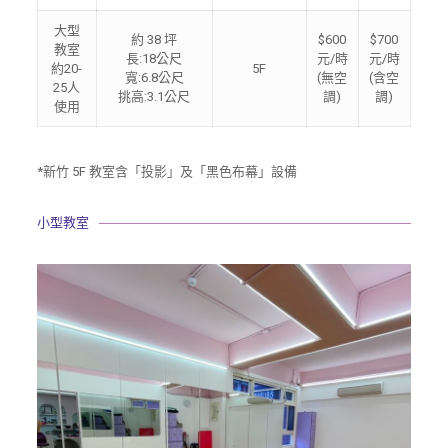
大型
約 38 坪
$600
$700
教室
長:18公尺
元/時
元/時
約20-
5F
寬:6.8公尺
(無空
(含空
25人
挑高:3.1公尺
調)
調)
使用
*新竹 5F 教室含「投影」及「黑色布幕」設備
小型教室