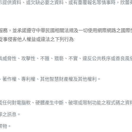
示提供資料、或欠缺必要之資料、或有重覆報名等情事時，欣蕾
服務，並承諾遵守中華民國相關法規及一切使用網際網路之國際
從事侵害他人權益或違法之下列行為:
具威脅性、攻擊性、不雅、猥褻、不實、違反公共秩序或善良風
、著作權、專利權、其他智慧財產權及其他權利。
或任何對電腦軟、硬體產生中斷、破壞或限制功能之程式碼之資
罪之訊息。
禁物。